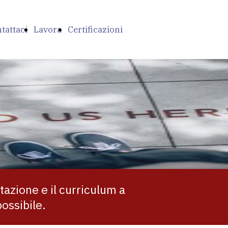
tattaci
Lavora
Certificazioni
con
noi
tazione e il curriculum a
ossibile.