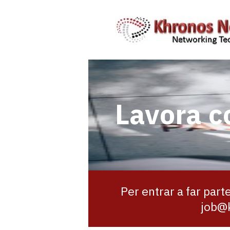
Lavora c
Per entrar a far part
job@k